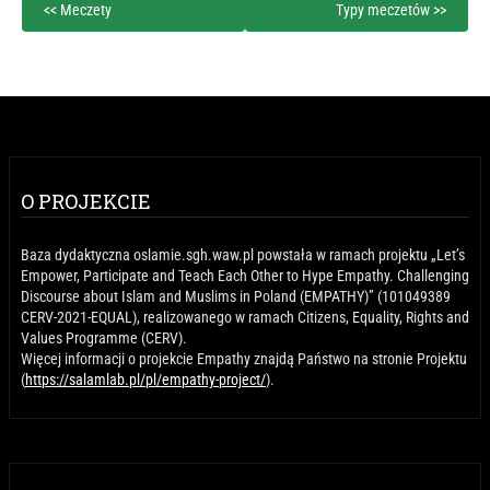
<< Meczety
Typy meczetów >>
O PROJEKCIE
Baza dydaktyczna oslamie.sgh.waw.pl powstała w ramach projektu „Let’s
Empower, Participate and Teach Each Other to Hype Empathy. Challenging
Discourse about Islam and Muslims in Poland (EMPATHY)” (101049389
CERV-2021-EQUAL), realizowanego w ramach Citizens, Equality, Rights and
Values Programme (CERV).
Więcej informacji o projekcie Empathy znajdą Państwo na stronie Projektu
(
https://salamlab.pl/pl/empathy-project/
).