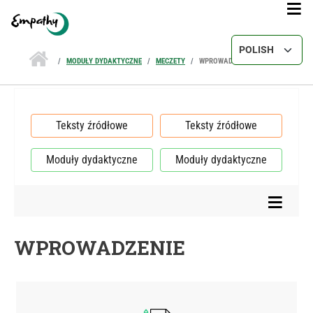
Przejdź do treści
Select your lang
MODUŁY DYDAKTYCZNE
MECZETY
WPROWADZENIE
Teksty źródłowe
Teksty źródłowe
Moduły dydaktyczne
Moduły dydaktyczne
WPROWADZENIE