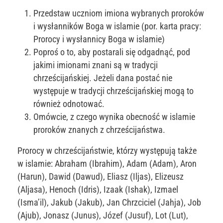
Przedstaw uczniom imiona wybranych proroków
i wysłanników Boga w islamie (por. karta pracy:
Prorocy i wysłannicy Boga w islamie)
Poproś o to, aby postarali się odgadnąć, pod
jakimi imionami znani są w tradycji
chrześcijańskiej. Jeżeli dana postać nie
występuje w tradycji chrześcijańskiej mogą to
również odnotować.
Omówcie, z czego wynika obecność w islamie
proroków znanych z chrześcijaństwa.
Prorocy w chrześcijaństwie, którzy występują także
w islamie: Abraham (Ibrahim), Adam (Adam), Aron
(Harun), Dawid (Dawud), Eliasz (Iljas), Elizeusz
(Aljasa), Henoch (Idris), Izaak (Ishak), Izmael
(Isma’il), Jakub (Jakub), Jan Chrzciciel (Jahja), Job
(Ajub), Jonasz (Junus), Józef (Jusuf), Lot (Lut),