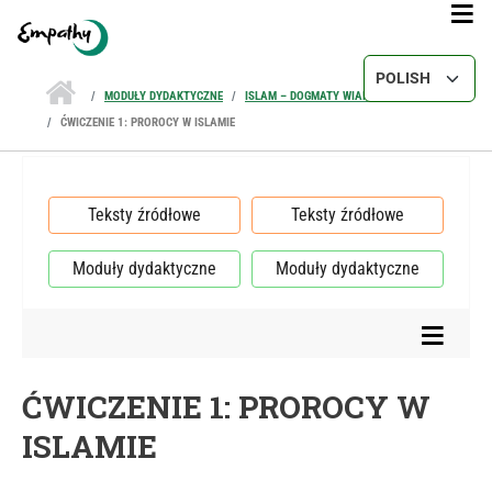
Przejdź do treści
Select your lang
MODUŁY DYDAKTYCZNE
ISLAM – DOGMATY WIARY
ĆWICZENIE 1: PROROCY W ISLAMIE
Teksty źródłowe
Teksty źródłowe
Moduły dydaktyczne
Moduły dydaktyczne
ĆWICZENIE 1: PROROCY W
ISLAMIE