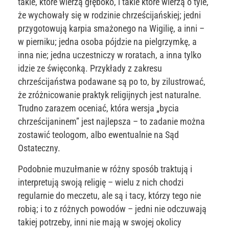
takie, które wierzą głęboko, i takie które wierzą o tyle,
że wychowały się w rodzinie chrześcijańskiej; jedni
przygotowują karpia smażonego na Wigilię, a inni –
w pierniku; jedna osoba pójdzie na pielgrzymkę, a
inna nie; jedna uczestniczy w roratach, a inna tylko
idzie ze święconką. Przykłady z zakresu
chrześcijaństwa podawane są po to, by zilustrować,
że zróżnicowanie praktyk religijnych jest naturalne.
Trudno zarazem oceniać, która wersja „bycia
chrześcijaninem” jest najlepsza – to zadanie można
zostawić teologom, albo ewentualnie na Sąd
Ostateczny.
Podobnie muzułmanie w różny sposób traktują i
interpretują swoją religię – wielu z nich chodzi
regularnie do meczetu, ale są i tacy, którzy tego nie
robią; i to z różnych powodów – jedni nie odczuwają
takiej potrzeby, inni nie mają w swojej okolicy