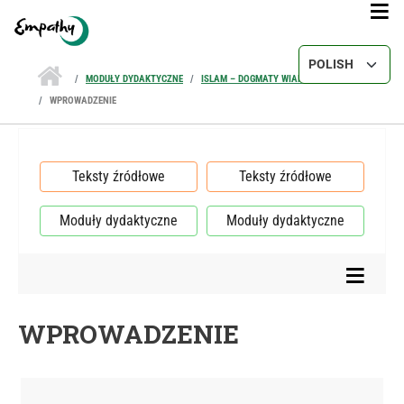
Przejdź do treści
Select your lang
MODUŁY DYDAKTYCZNE
ISLAM – DOGMATY WIARY
WPROWADZENIE
Teksty źródłowe
Teksty źródłowe
Moduły dydaktyczne
Moduły dydaktyczne
WPROWADZENIE