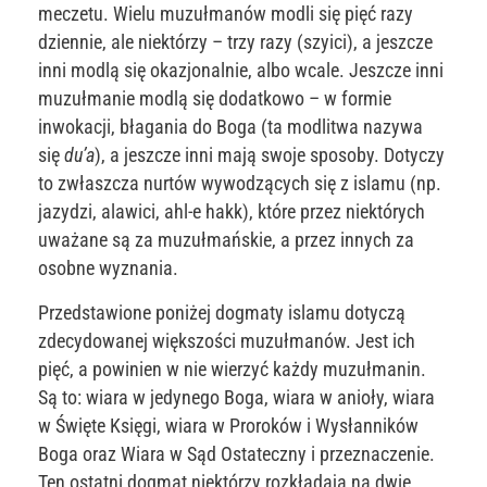
meczetu. Wielu muzułmanów modli się pięć razy
dziennie, ale niektórzy – trzy razy (szyici), a jeszcze
inni modlą się okazjonalnie, albo wcale. Jeszcze inni
muzułmanie modlą się dodatkowo – w formie
inwokacji, błagania do Boga (ta modlitwa nazywa
się
du’a
), a jeszcze inni mają swoje sposoby. Dotyczy
to zwłaszcza nurtów wywodzących się z islamu (np.
jazydzi, alawici, ahl-e hakk), które przez niektórych
uważane są za muzułmańskie, a przez innych za
osobne wyznania.
Przedstawione poniżej dogmaty islamu dotyczą
zdecydowanej większości muzułmanów. Jest ich
pięć, a powinien w nie wierzyć każdy muzułmanin.
Są to: wiara w jedynego Boga, wiara w anioły, wiara
w Święte Księgi, wiara w Proroków i Wysłanników
Boga oraz Wiara w Sąd Ostateczny i przeznaczenie.
Ten ostatni dogmat niektórzy rozkładają na dwie