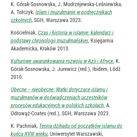
K. Górak-Sosnowska, J. Modrzejewska-Leśniewska,
A. Tołczyk,
Islam i muzułmanie w podręcznikach
szkolnych
, SGH, Warszawa 2023.
Kościelniak,
Czas i historia w islamie: kalendarz i
podstawy chronologii muzułmańskiej
, Księgarnia
Akademicka, Kraków 2013.
Kulturowe uwarunkowania rozwoju w Azji i Afryce
, K.
Górak-Sosnowska, J. Jurewicz (red.), Ibidem, Łódź
2010.
Obecne – nieobecne: Wątki dotyczące islamu i
muzułmanów w doświadczeniach uczestników
procesów edukacyjnych w polskich szkołach
, A.
Odrowąż-Coates (red.), SGH, Warszawa 2023​.
K. Pachniak,
Teoria dżihadu od początków islamu do
końca XVIII wieku
, Uniwersytet Warszawski,