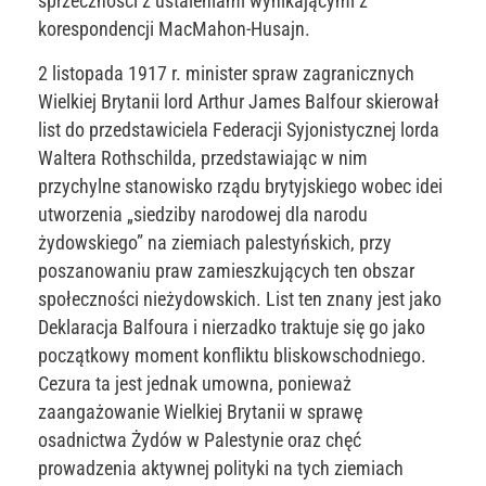
sprzeczności z ustaleniami wynikającymi z
korespondencji MacMahon-Husajn.
2 listopada 1917 r. minister spraw zagranicznych
Wielkiej Brytanii lord Arthur James Balfour skierował
list do przedstawiciela Federacji Syjonistycznej lorda
Waltera Rothschilda, przedstawiając w nim
przychylne stanowisko rządu brytyjskiego wobec idei
utworzenia „siedziby narodowej dla narodu
żydowskiego” na ziemiach palestyńskich, przy
poszanowaniu praw zamieszkujących ten obszar
społeczności nieżydowskich. List ten znany jest jako
Deklaracja Balfoura i nierzadko traktuje się go jako
początkowy moment konfliktu bliskowschodniego.
Cezura ta jest jednak umowna, ponieważ
zaangażowanie Wielkiej Brytanii w sprawę
osadnictwa Żydów w Palestynie oraz chęć
prowadzenia aktywnej polityki na tych ziemiach