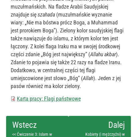
muzułmańskich. Na fladze Arabii Saudyjskiej
znajduje się
szahada
(muzułmańskie wyznanie
wiary: „Nie ma bóstwa prócz Boga, a Muhammad
jest prorokiem Boga”). Zielony kolor saudyjskiej flagi
także nawiązuje do islamu, z którym kolor ten jest
łączony. Z kolei flaga Iraku ma w swojej środkowej
części zdanie „Bóg jest największy” (
Allahu akbar
).
Zdanie to pojawia się także 22 razy na fladze Iranu.
Dodatkowo, w centralnej części tej flagi
umiejscowione jest słowo „Bóg” (
Allah
). Jeden z jej
pasów również ma kolor zielony.
Karta pracy: Flagi państwowe
<< Ćwiczenie 3: Islam w
Kobiety (i mężczyźni) w