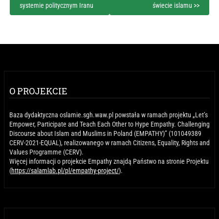
systemie politycznym Iranu
świecie islamu >>
O PROJEKCIE
Baza dydaktyczna oslamie.sgh.waw.pl powstała w ramach projektu „Let’s
Empower, Participate and Teach Each Other to Hype Empathy. Challenging
Discourse about Islam and Muslims in Poland (EMPATHY)” (101049389
CERV-2021-EQUAL), realizowanego w ramach Citizens, Equality, Rights and
Values Programme (CERV).
Więcej informacji o projekcie Empathy znajdą Państwo na stronie Projektu
(
https://salamlab.pl/pl/empathy-project/
).