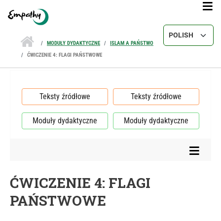
Przejdź do treści
Select your lang
MODUŁY DYDAKTYCZNE
ISLAM A PAŃSTWO
ĆWICZENIE 4: FLAGI PAŃSTWOWE
Teksty źródłowe
Teksty źródłowe
Moduły dydaktyczne
Moduły dydaktyczne
ĆWICZENIE 4: FLAGI
PAŃSTWOWE