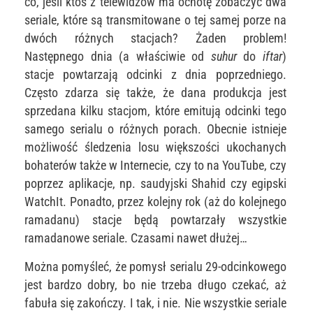
co, jeśli ktoś z telewidzów ma ochotę zobaczyć dwa
seriale, które są transmitowane o tej samej porze na
dwóch różnych stacjach? Żaden problem!
Następnego dnia (a właściwie od
suhur
do
iftar
)
stacje powtarzają odcinki z dnia poprzedniego.
Często zdarza się także, że dana produkcja jest
sprzedana kilku stacjom, które emitują odcinki tego
samego serialu o różnych porach. Obecnie istnieje
możliwość śledzenia losu większości ukochanych
bohaterów także w Internecie, czy to na YouTube, czy
poprzez aplikacje, np. saudyjski Shahid czy egipski
WatchIt. Ponadto, przez kolejny rok (aż do kolejnego
ramadanu) stacje będą powtarzały wszystkie
ramadanowe seriale. Czasami nawet dłużej…
Można pomyśleć, że pomysł serialu 29-odcinkowego
jest bardzo dobry, bo nie trzeba długo czekać, aż
fabuła się zakończy. I tak, i nie. Nie wszystkie seriale