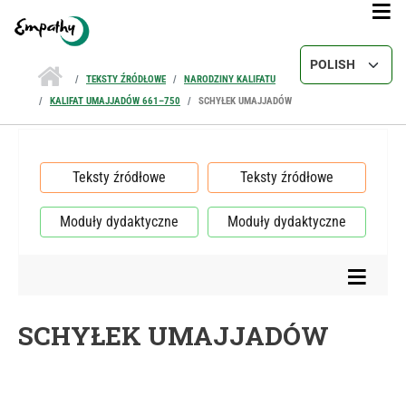
Przejdź do treści
Select your lang
TEKSTY ŹRÓDŁOWE
NARODZINY KALIFATU
KALIFAT UMAJJADÓW 661–750
SCHYŁEK UMAJJADÓW
Teksty źródłowe
Teksty źródłowe
Moduły dydaktyczne
Moduły dydaktyczne
SCHYŁEK UMAJJADÓW