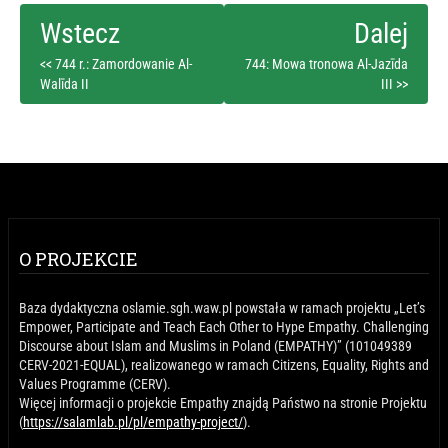
<< 744 r.: Zamordowanie Al-
744: Mowa tronowa Al-Jazīda
Walīda II
III >>
O PROJEKCIE
Baza dydaktyczna oslamie.sgh.waw.pl powstała w ramach projektu „Let’s
Empower, Participate and Teach Each Other to Hype Empathy. Challenging
Discourse about Islam and Muslims in Poland (EMPATHY)” (101049389
CERV-2021-EQUAL), realizowanego w ramach Citizens, Equality, Rights and
Values Programme (CERV).
Więcej informacji o projekcie Empathy znajdą Państwo na stronie Projektu
(
https://salamlab.pl/pl/empathy-project/
).