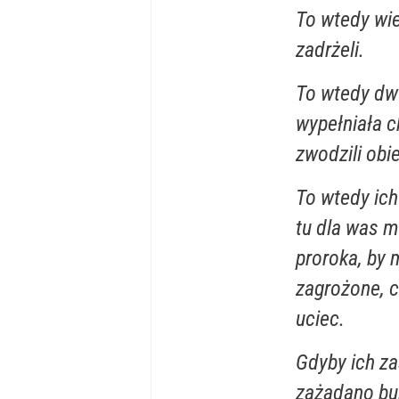
To wtedy wier
zadrżeli.
To wtedy dwu
wypełniała c
zwodzili obi
To wtedy ich
tu dla was mi
proroka, by 
zagrożone, c
uciec.
Gdyby ich za
zażądano bun