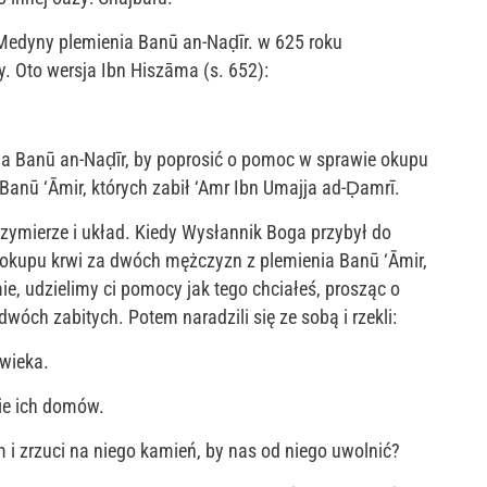
Medyny plemienia Banū an-Naḍīr. w 625 roku
. Oto wersja Ibn Hiszāma (s. 652):
ia Banū an-Naḍīr, by poprosić o pomoc w sprawie okupu
anū ‘Āmir, których zabił ‘Amr Ibn Umajja ad-Ḍamrī.
rzymierze i układ. Kiedy Wysłannik Boga przybył do
 okupu krwi za dwóch mężczyzn z plemienia Banū ‘Āmir,
e, udzielimy ci pomocy jak tego chciałeś, prosząc o
óch zabitych. Potem naradzili się ze sobą i rzekli:
owieka.
ie ich domów.
m i zrzuci na niego kamień, by nas od niego uwolnić?