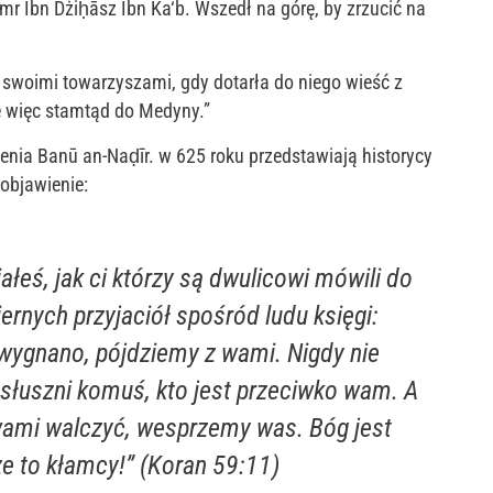
Amr Ibn Dżiḥāsz Ibn Ka‘b. Wszedł na górę, by zrzucić na
swoimi towarzyszami, gdy dotarła do niego wieść z
ię więc stamtąd do Medyny.”
nia Banū an-Naḍīr. w 625 roku przedstawiają historycy
objawienie:
ałeś, jak ci którzy są dwulicowi mówili do
ernych przyjaciół spośród ludu księgi:
wygnano, pójdziemy z wami. Nigdy nie
słuszni komuś, kto jest przeciwko wam. A
wami walczyć, wesprzemy was. Bóg jest
e to kłamcy!” (Koran 59:11)