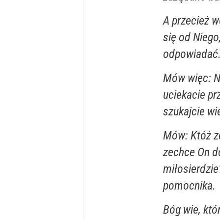
A przecież w
się od Niego
odpowiadać
Mów więc: Na
uciekacie pr
szukajcie wi
Mów: Któż z
zechce On d
miłosierdzie
pomocnika.
Bóg wie, któ