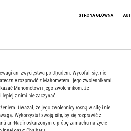
STRONA GŁÓWNA
AUT
rzewagi ani zwycięstwa po Uḥudem. Wycofali się, nie
statecznie rozprawić z Mahometem i jego zwolennikami.
pokazać Mahometowi i jego zwolennikom, że
lepiej z nimi nie zaczynać.
żeniem. Uważał, że jego zwolennicy rosną w siłę i nie
agą. Wykorzystał swoją siłę, by się rozprawić z
nū an-Naḍīr oskarżonym o próbę zamachu na życie
innej oazy: Chajbaru.