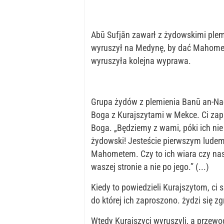
Abū Sufjān zawarł z żydowskimi plem
wyruszył na Medynę, by dać Mahome
wyruszyła kolejna wyprawa.
Grupa żydów z plemienia Banū an-Naḍ
Boga z Kurajszytami w Mekce. Ci zap
Boga. „Będziemy z wami, póki ich nie
żydowski! Jesteście pierwszym ludem k
Mahometem. Czy to ich wiara czy nasz
waszej stronie a nie po jego.” (...)
Kiedy to powiedzieli Kurajszytom, ci 
do której ich zaproszono. żydzi się zg
Wtedy Kurajszyci wyruszyli, a przewo