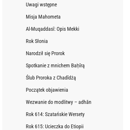
Uwagi wstępne
Misja Mahometa
Al-Muqaddasī: Opis Mekki
Rok Słonia
Narodził się Prorok
Spotkanie z mnichem Baḥīrą
Ślub Proroka z Chadīdżą
Początek objawienia
Wezwanie do modlitwy – adhān
Rok 614: Szatańskie Wersety
Rok 615: Ucieczka do Etiopii