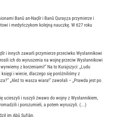
ionami Banū an-Naḍīr i Banū Qurayẓa przymierze i
towi i medyńczykom kolejną nauczkę. W 627 roku
īr i innych zawarli przymierze przeciwko Wysłannikowi
rosili ich do wyruszenia na wojnę przeciw Wysłannikowi
 wyrwiemy z korzeniami!” Na to Kurajszyci: „Ludu
sięgi i wiecie, dlaczego się poróżniliśmy z
a?” „Ależ to wasza wiara!” zawołali – „Prawda jest po
się ucieszyli i ruszyli żwawo do wojny z Wysłannikiem,
romadzili i porozumieli, a potem wyruszyli. (...)
dził im Abū Sufjān.