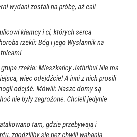
ni wydani zostali na próbę, aż cali
licowi kłamcy i ci, których serca
horoba rzekli: Bóg i jego Wysłannik na
etnicami.
 grupa rzekła: Mieszkańcy Jathribu! Nie ma
ejsca, więc odejdźcie! A inni z nich prosili
mogli odejść. Mówili: Nasze domy są
hoć nie były zagrożone. Chcieli jedynie
atakowano tam, gdzie przebywają i
tu, zgodziliby się bez chwili wahania.