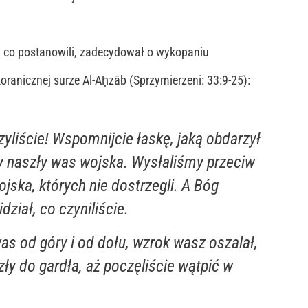
, co postanowili, zadecydował o wykopaniu
oranicznej surze Al-Aḥzāb (Sprzymierzeni: 33:9-25):
zyliście! Wspomnijcie łaskę, jaką obdarzył
y naszły was wojska. Wysłaliśmy przeciw
ojska, których nie dostrzegli. A Bóg
ział, co czyniliście.
was od góry i od dołu, wzrok wasz oszalał,
ły do gardła, aż poczęliście wątpić w