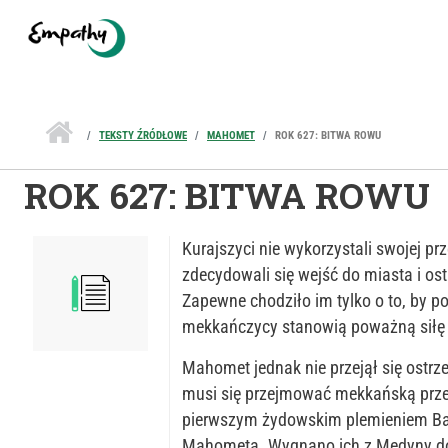
Przejdź do treści
TEKSTY ŹRÓDŁOWE
MAHOMET
ROK 627: BITWA ROWU
ROK 627: BITWA ROWU
Kurajszyci nie wykorzystali swojej p
zdecydowali się wejść do miasta i o
Zapewne chodziło im tylko o to, by 
mekkańczycy stanowią poważną siłę i 
Mahomet jednak nie przejął się ostrze
musi się przejmować mekkańską przew
pierwszym żydowskim plemieniem Ba
Mahometa. Wygnano ich z Medyny do 