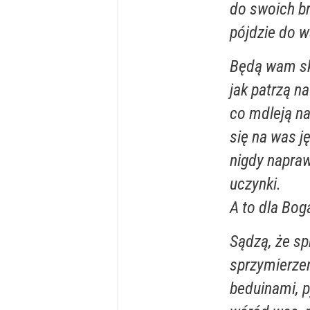
do swoich br
pójdzie do wa
Będą wam ską
jak patrzą na
co mdleją na
się na was j
nigdy napraw
uczynki.
A to dla Bog
Sądzą, że sp
sprzymierzen
beduinami, p