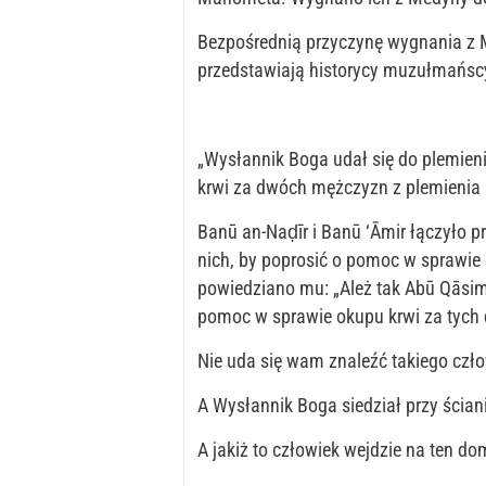
Bezpośrednią przyczynę wygnania z 
przedstawiają historycy muzułmańscy
„Wysłannik Boga udał się do plemien
krwi za dwóch mężczyzn z plemienia B
Banū an-Naḍīr i Banū ‘Āmir łączyło p
nich, by poprosić o pomoc w sprawie
powiedziano mu: „Ależ tak Abū Qāsimi
pomoc w sprawie okupu krwi za tych dw
Nie uda się wam znaleźć takiego czł
A Wysłannik Boga siedział przy ścian
A jakiż to człowiek wejdzie na ten do