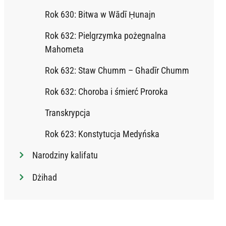
Rok 630: Bitwa w Wādī Ḥunajn
Rok 632: Pielgrzymka pożegnalna
Mahometa
Rok 632: Staw Chumm – Ghadīr Chumm
Rok 632: Choroba i śmierć Proroka
Transkrypcja
Rok 623: Konstytucja Medyńska
Narodziny kalifatu
Dżihad