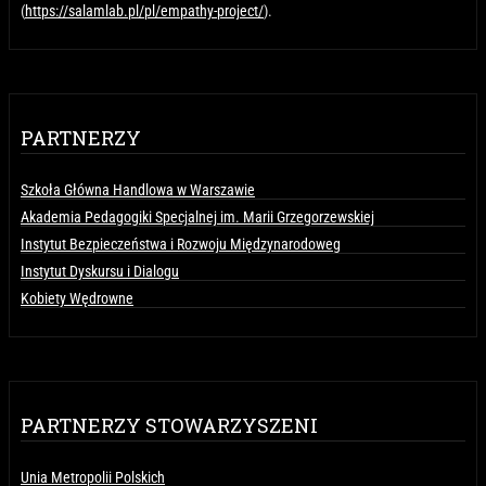
(
https://salamlab.pl/pl/empathy-project/
).
PARTNERZY
Szkoła Główna Handlowa w Warszawie
Akademia Pedagogiki Specjalnej im. Marii Grzegorzewskiej
Instytut Bezpieczeństwa i Rozwoju Międzynarodoweg
Instytut Dyskursu i Dialogu
Kobiety Wędrowne
PARTNERZY STOWARZYSZENI
Unia Metropolii Polskich