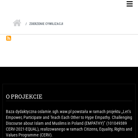
Skip to main content
ZDERZENIE CYWILIZACJI
O PROJEKCIE
Baza dydaktyczna oslamie.sgh.waw.pl powstała w ramach projektu „Let’s
Empower, Participate and Teach Each Other to Hype Empathy. Challenging
Discourse about Islam and Muslims in Poland (EMPATHY)” (101049389
CERV-2021-EQUAL), realizowanego w ramach Citizens, Equality, Rights and
Values Programme (CERV).