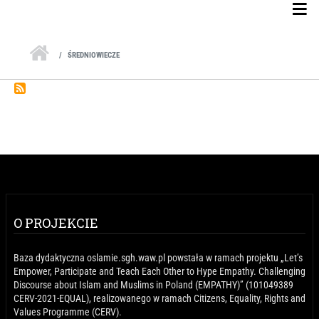
Skip to main content
ŚREDNIOWIECZE
O PROJEKCIE
Baza dydaktyczna oslamie.sgh.waw.pl powstała w ramach projektu „Let’s
Empower, Participate and Teach Each Other to Hype Empathy. Challenging
Discourse about Islam and Muslims in Poland (EMPATHY)” (101049389
CERV-2021-EQUAL), realizowanego w ramach Citizens, Equality, Rights and
Values Programme (CERV).