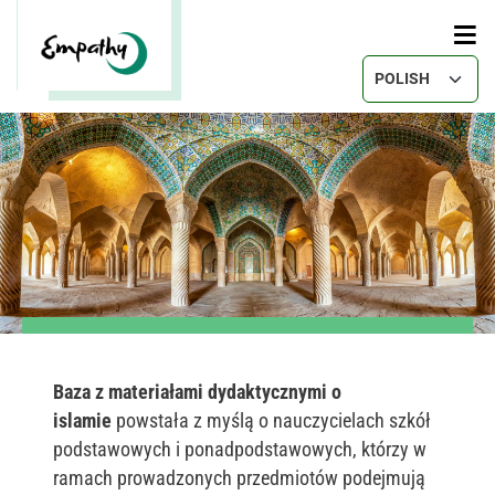
Przejdź do treści
Select your lang
Baza z materiałami dydaktycznymi o
islamie
powstała z myślą o nauczycielach szkół
podstawowych i ponadpodstawowych, którzy w
ramach prowadzonych przedmiotów podejmują