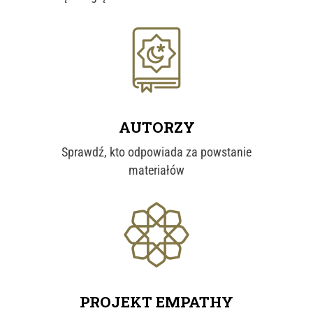
Icons made by
nawicon
from
www.flaticon.com'
AUTORZY
Sprawdź, kto odpowiada za powstanie
materiałów
Icons made by
Good Ware
from
www.flaticon.com'
PROJEKT EMPATHY