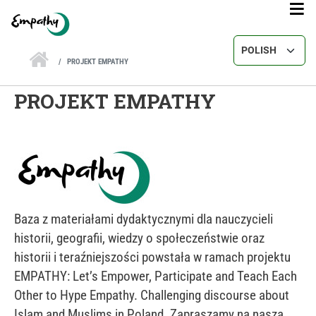
Przejdź do treści
Select your lang
PROJEKT EMPATHY
PROJEKT EMPATHY
Baza z materiałami dydaktycznymi dla nauczycieli
historii, geografii, wiedzy o społeczeństwie oraz
historii i teraźniejszości powstała w ramach projektu
EMPATHY: Let’s Empower, Participate and Teach Each
Other to Hype Empathy. Challenging discourse about
Islam and Muslims in Poland. Zapraszamy na naszą