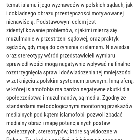
temat islamu i jego wyznawców w polskich sądach, jak
i dokładnego obrazu przestępczości motywowanej
nienawiścią. Podstawowym celem jest
zidentyfikowanie problemów, z jakimi mierzą się
muzułmanie w przestrzeni sądowej, oraz praktyk
sędziów, gdy mają do czynienia z islamem. Niewiedza
oraz stereotypy wśród przedstawicieli wymiaru
sprawiedliwości mogą negatywnie wpływać na finalne
rozstrzygnięcia spraw i doświadczenia tej mniejszości
w zetknięciu z polskim systemem prawnym. Inną sferą,
w której islamofobia ma bardzo negatywne skutki dla
społeczeństwa i muzułmanów, są media. Zgodny ze
standardami metodologicznymi monitoring przekazów
medialnych pod kątem islamofobii pozwoli zbadać
medialny obraz i mapę potencjalnych postaw
społecznych, stereotypów, które są widoczne w
Polsce. To z kolei umożliwi zainicjowanie procesu